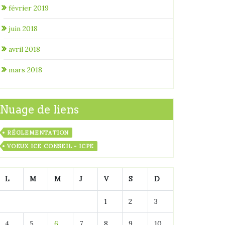
février 2019
juin 2018
avril 2018
mars 2018
Nuage de liens
RÉGLEMENTATION
VOEUX ICE CONSEIL - ICPE
L
M
M
J
V
S
D
1
2
3
4
5
6
7
8
9
10