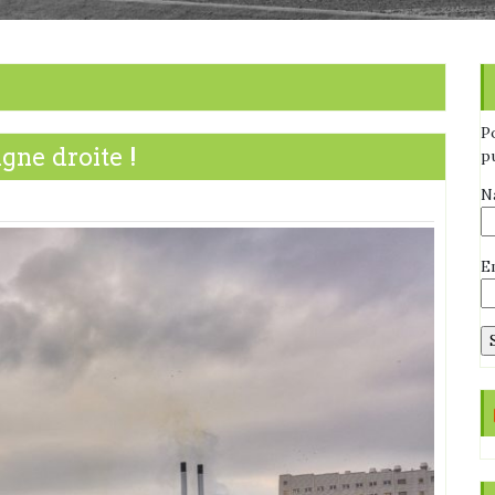
P
gne droite !
p
N
E