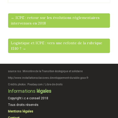
← ICPE : retour sur les évolutions réglementaires
intervenues en 2018
Logistique et ICPE : vers une refonte de la rubrique
1510 ? →
source rss : Ministère de la Transition écologique et solidaire
http://www.installationsclassees.developpement-durable.gouv.fr
Crédits photos : Pixabay.com / Libre de droits
Informations
légales
Copyright i.c.e conseil 2018
Tous droits réservés
Mentions légales