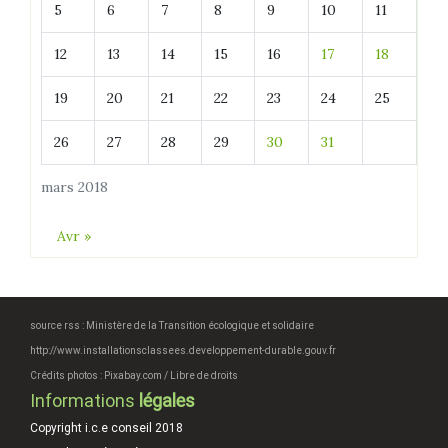
5
6
7
8
9
10
11
12
13
14
15
16
17
18
19
20
21
22
23
24
25
26
27
28
29
30
31
mars 2018
Avr »
source rss : Ministère de la Transition écologique et solidaire
http://www.installationsclassees.developpement-durable.gouv.fr
Crédits photos : Pixabay.com / Libre de droits
Informations
légales
Copyright i.c.e conseil 2018