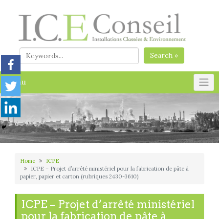
Skip
to
content
Search »
Menu
Home
ICPE
ICPE – Projet d’arrêté ministériel pour la fabrication de pâte à
papier, papier et carton (rubriques 2430-3610)
ICPE – Projet d’arrêté ministériel
pour la fabrication de pâte à