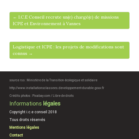
← I.C.E Conseil recrute un(e) chargé(e) de missions
ICPE et Environnement à Vannes
Logistique et ICPE : les projets de modifications sont
connus →
source rss : Ministère de la Transition écologique et solidaire
http://www.installationsclassees.developpement-durable.gouv.fr
Crédits photos : Pixabay.com / Libre de droits
Informations
légales
Copyright i.c.e conseil 2018
Tous droits réservés
Mentions légales
Contact