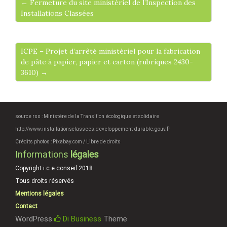
← Fermeture du site ministériel de l’Inspection des
Installations Classées
ICPE – Projet d’arrêté ministériel pour la fabrication
de pâte à papier, papier et carton (rubriques 2430-
3610) →
source rss : Ministère de la Transition écologique et solidaire
http://www.installationsclassees.developpement-durable.gouv.fr
Crédits photos : Pixabay.com / Libre de droits
Informations
légales
Copyright i.c.e conseil 2018
Tous droits réservés
Mentions légales
Contact
WordPress
Di Business
Theme