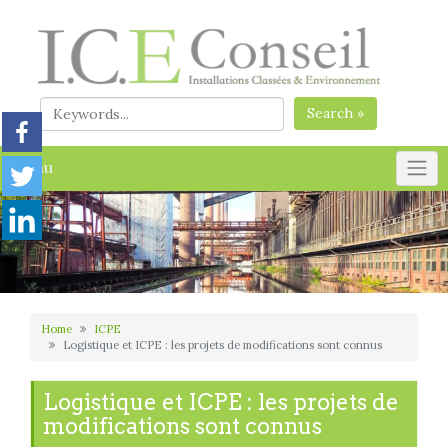
Skip
to
content
Search »
Menu
Home
ICPE
Logistique et ICPE : les projets de modifications sont connus
Logistique et ICPE : les projets de
modifications sont connus